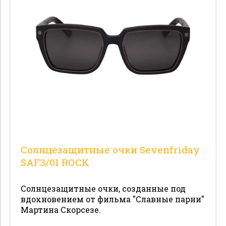
1
Цвет
Оправа
Линзы
Защита
Боковые шторки
Размеры
Солнцезащитные очки Sevenfriday
Цена
SAF3/01 ROCK
Солнцезащитные очки, созданные под
вдохновением от фильма "Славные парни"
Мартина Скорсезе.