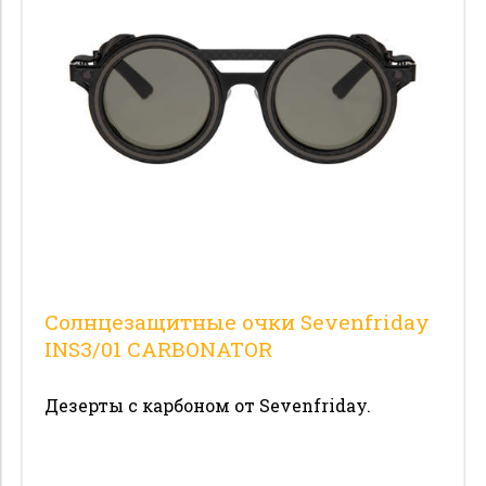
Цвет
1
Оправа
Линзы
Защита
Боковые шторки
Размеры
Солнцезащитные очки Sevenfriday
Цена
INS3/01 CARBONATOR
Дезерты с карбоном от Sevenfriday.