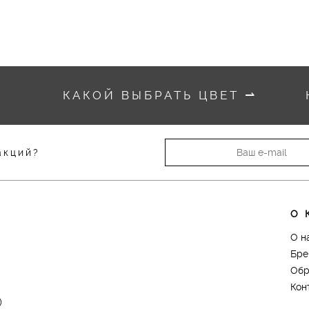
КАКОЙ ВЫБРАТЬ ЦВЕТ
⇀
акций?
О 
О н
Бре
Обр
Кон
)