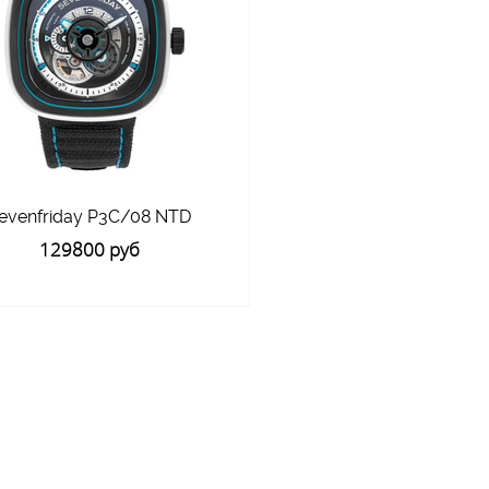
evenfriday P3C/08 NTD
129800 руб