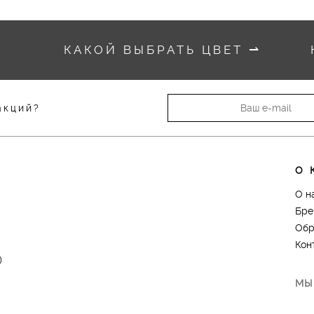
КАКОЙ ВЫБРАТЬ ЦВЕТ
⇀
акций?
О 
О н
Бре
Обр
Кон
)
МЫ