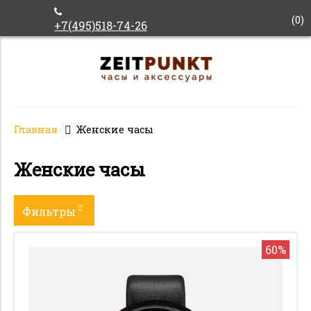
(
0
)
+7(495)518-74-26
Главная
Женские часы
Женские часы
0
Фильтры
Пол
60%
Бренд
Механизм