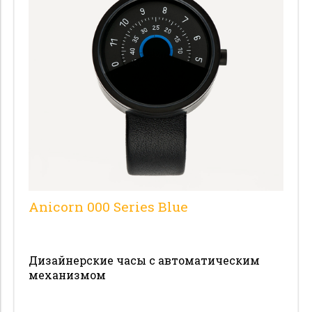
Материал корпуса
Размер корпуса
Запас хода
Тип индикации
Ремешок
Стекло
Anicorn 000 Series Blue
Коллекция
Водонепроницаемость
Дизайнерские часы с автоматическим
Гарантия
механизмом
Страна производства