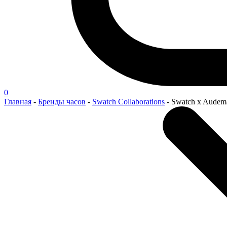
0
Главная
-
Бренды часов
-
Swatch Collaborations
-
Swatch x Audema