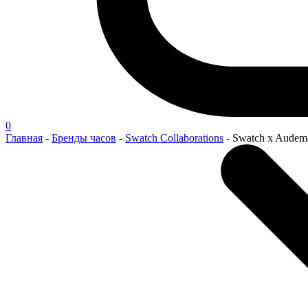
0
Главная
-
Бренды часов
-
Swatch Collaborations
-
Swatch x Audema