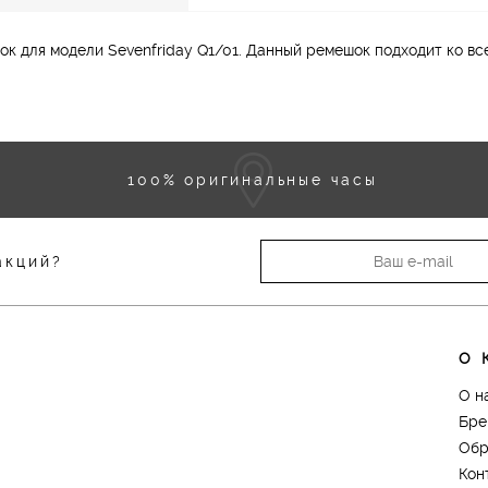
 для модели Sevenfriday Q1/01. Данный ремешок подходит ко все
100% оригинальные часы
акций?
О 
О н
Бре
Обр
Кон