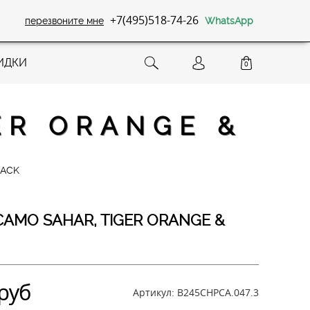
+7(495)518-74-26
перезвоните мне
WhatsApp
ИДКИ
0
ER ORANGE &
LACK
 CAMO SAHAR, TIGER ORANGE &
руб
Артикул:
B245CHPCA.047.3