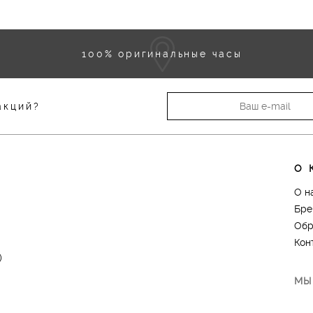
100% оригинальные часы
акций?
О 
О н
Бре
Обр
Кон
)
МЫ