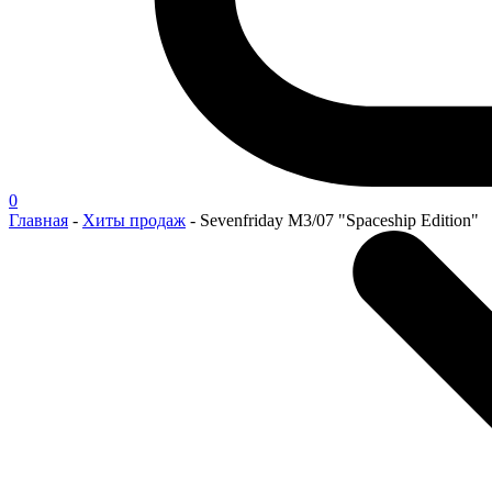
0
Главная
-
Хиты продаж
-
Sevenfriday M3/07 "Spaceship Edition"