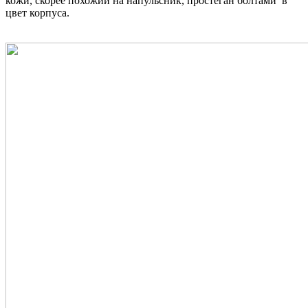
кожи, скорее похожий на напульсник, простеган болтами в
цвет корпуса.