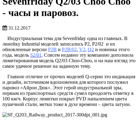
Sevenfriday Q2/03 Choo Choo
- часы и паровоз.
31.12.2017
Индустриальная тема для Sevenfriday одна из главных. В
линейку Industrial моделей записались P2, P2/02 и их
обновленные версии
P2B
и
P2B/02
,
V2
,
Q2
и новинка этого
года, модель
S2/01
. Совсем недавно эту компанию дополнила
лимитированная модель Q2/03 Choo-Choo, и на наш взгляд это
самое удачное решение на заданную тему.
Главное отличие от прочих моделей Q-серии это индикация
и дизайн, источником вдохновения для которого послужил
паровоз «Айрон Дюк». Этот герой индустриальной эры,
первым из транспортных средств сумел преодолеть отметку в
100 км/ч. Корпус лимитки покрыт PVD напылением цвета
пушечной стали, метки тоже в духе времени – цвета латуни.