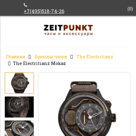
(
0
)
+7(495)518-74-26
Главная
Бренды часов
The Electritianz
The Electritianz Mokaz